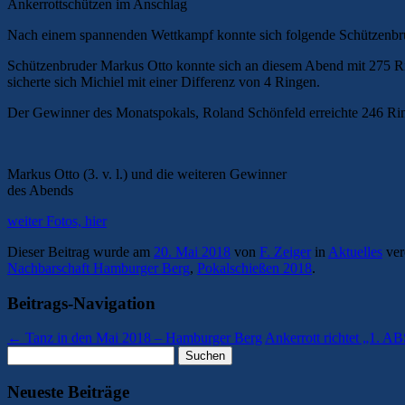
Ankerrottschützen im Anschlag
Nach einem spannenden Wettkampf konnte sich folgende Schützenbrü
Schützenbruder Markus Otto konnte sich an diesem Abend mit 275 Rin
sicherte sich Michiel mit einer Differenz von 4 Ringen.
Der Gewinner des Monatspokals, Roland Schönfeld erreichte 246 Rin
Markus Otto (3. v. l.) und die weiteren Gewinner
des Abends
weiter Fotos, hier
Dieser Beitrag wurde am
20. Mai 2018
von
F. Zeiger
in
Aktuelles
ver
Nachbarschaft Hamburger Berg
,
Pokalschießen 2018
.
Beitrags-Navigation
←
Tanz in den Mai 2018 – Hamburger Berg
Ankerrott richtet „1. 
Suchen
nach:
Neueste Beiträge